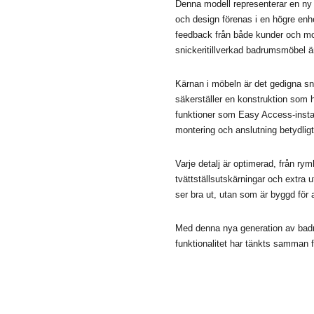
Denna modell representerar en ny 
och design förenas i en högre enh
feedback från både kunder och mo
snickeritillverkad badrumsmöbel än
Kärnan i möbeln är det gedigna sni
säkerställer en konstruktion som 
funktioner som Easy Access-inst
montering och anslutning betydligt
Varje detalj är optimerad, från rym
tvättställsutskärningar och extra
ser bra ut, utan som är byggd för 
Med denna nya generation av badru
funktionalitet har tänkts samman 