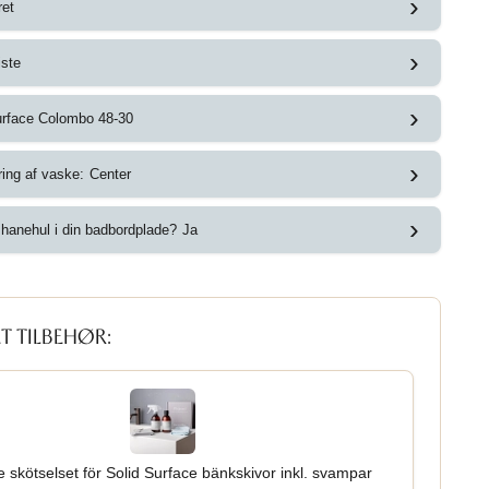
›
ret
›
iste
›
urface Colombo 48-30
›
ring af vaske:
Center
›
hanehul i din badbordplade?
Ja
T TILBEHØR:
 skötselset för Solid Surface bänkskivor inkl. svampar