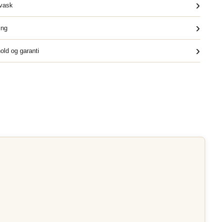
›
dvask
›
ing
›
old og garanti