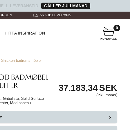
ELL LEVERANSTID
GÄLLER JULI MÅNAD
NORDEN
SNABB LEVERANS
KUNDTJÄNST A
0
HITTA INSPIRATION
KUNDVAGN
Snickeri badrumsmöbler
—
OOD BADMØBEL
UFFER
37.183,34
SEK
(inkl. moms)
, Gribeliste, Solid Surface
enter, Med hanehul
›
cm