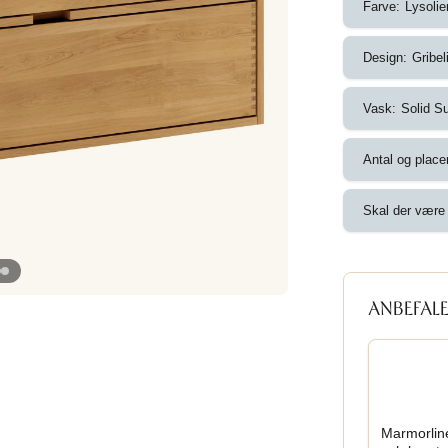
Farve:
Lysolie
Design:
Gribel
Vask:
Solid S
Antal og place
Skal der være 
ANBEFALE
Marmorline