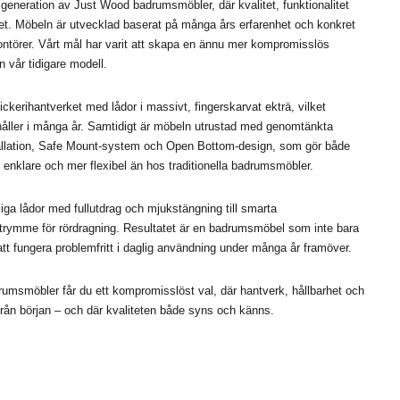
generation av Just Wood badrumsmöbler, där kvalitet, funktionalitet
et. Möbeln är utvecklad baserat på många års erfarenhet och konkret
ntörer. Vårt mål har varit att skapa en ännu mer kompromisslös
 vår tidigare modell.
ckerihantverket med lådor i massivt, fingerskarvat ekträ, vilket
håller i många år. Samtidigt är möbeln utrustad med genomtänkta
allation, Safe Mount-system och Open Bottom-design, som gör både
 enklare och mer flexibel än hos traditionella badrumsmöbler.
liga lådor med fullutdrag och mjukstängning till smarta
 utrymme för rördragning. Resultatet är en badrumsmöbel som inte bara
att fungera problemfritt i daglig användning under många år framöver.
msmöbler får du ett kompromisslöst val, där hantverk, hållbarhet och
från början – och där kvaliteten både syns och känns.