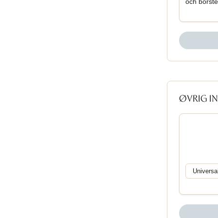
och borste
ØVRIG I