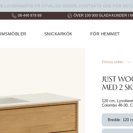
LEVERANSTID PÅ UTVALDA VAROR. KONTAKTA OSS FÖR AKTU
08-446 878 89
ÖVER 100 000 GLADA KUNDER I 
RUMSMÖBLER
SNICKARKÖK
FÖR HEMMET
Första sidan
—
JUST W
MED 2 SK
120 cm, Lysolieret
Colombo 48-30, C
Bredde:
120 