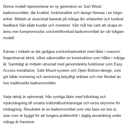
Denna modell representerar en ny generation av Just Wood
badrumsmöbler, där kvalitet, funktionalitet och design förenas i en högre
enhet. Möbeln är utvecklad baserat på många års erfarenhet och konkret
feedback från både kunder och montörer. Vårt mål har varit att skapa en
ännu mer kompromisslös snickeritillverkad badrumsmöbel än vår tidigare
modell.
Kärnan i möbeln är det gedigna snickerihantverket med lådor i massivt,
fingerskarvat ekträ, vilket säkerställer en konstruktion som håller i många
år. Samtidigt är möbeln utrustad med genomtänkta funktioner som Easy
Access-installation, Safe Mount-system och Open Bottom-design, som
gör både montering och anslutning betydligt enklare och mer flexibel än
hos traditionella badrumsmöbler.
Varje detalj är optimerad, från rymliga lådor med fullutdrag och
mjukstängning till smarta tvättställsutskärningar och extra utrymme för
rördragning. Resultatet är en badrumsmöbel som inte bara ser bra ut,
utan som är byggd för att fungera problemfritt i daglig användning under
många år framöver.