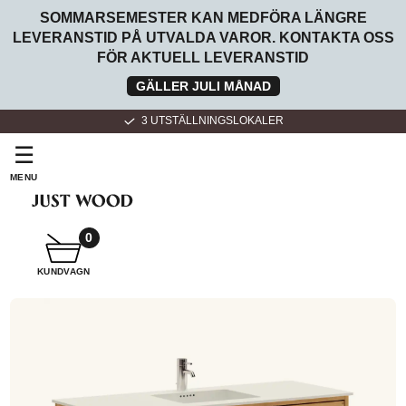
SOMMARSEMESTER KAN MEDFÖRA LÄNGRE
LEVERANSTID PÅ UTVALDA VAROR. KONTAKTA OSS
FÖR AKTUELL LEVERANSTID
GÄLLER JULI MÅNAD
08-446 878 89
☰
MENU
SNICKARE
BADRUMSMÖBLER
0
KUNDVAGN
SNICKARKÖK
FÖR
HEMMET