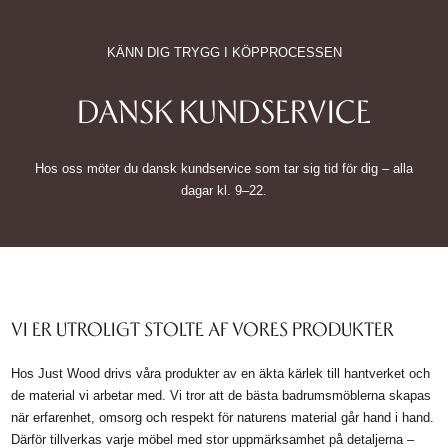
KÄNN DIG TRYGG I KÖPPROCESSEN
DANSK KUNDSERVICE
Hos oss möter du dansk kundservice som tar sig tid för dig – alla
dagar kl. 9–22.
VI ER UTROLIGT STOLTE AF VORES PRODUKTER
Hos Just Wood drivs våra produkter av en äkta kärlek till hantverket och
de material vi arbetar med. Vi tror att de bästa badrumsmöblerna skapas
när erfarenhet, omsorg och respekt för naturens material går hand i hand.
Därför tillverkas varje möbel med stor uppmärksamhet på detaljerna –