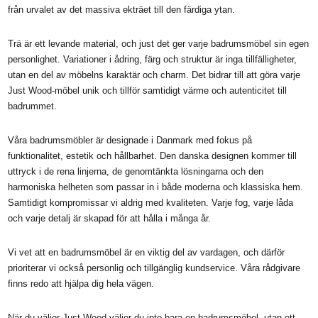
från urvalet av det massiva ekträet till den färdiga ytan.
Trä är ett levande material, och just det ger varje badrumsmöbel sin egen
personlighet. Variationer i ådring, färg och struktur är inga tillfälligheter,
utan en del av möbelns karaktär och charm. Det bidrar till att göra varje
Just Wood-möbel unik och tillför samtidigt värme och autenticitet till
badrummet.
Våra badrumsmöbler är designade i Danmark med fokus på
funktionalitet, estetik och hållbarhet. Den danska designen kommer till
uttryck i de rena linjerna, de genomtänkta lösningarna och den
harmoniska helheten som passar in i både moderna och klassiska hem.
Samtidigt kompromissar vi aldrig med kvaliteten. Varje fog, varje låda
och varje detalj är skapad för att hålla i många år.
Vi vet att en badrumsmöbel är en viktig del av vardagen, och därför
prioriterar vi också personlig och tillgänglig kundservice. Våra rådgivare
finns redo att hjälpa dig hela vägen.
När du väljer Just Wood väljer du inte bara en badrumsmöbel, utan ett