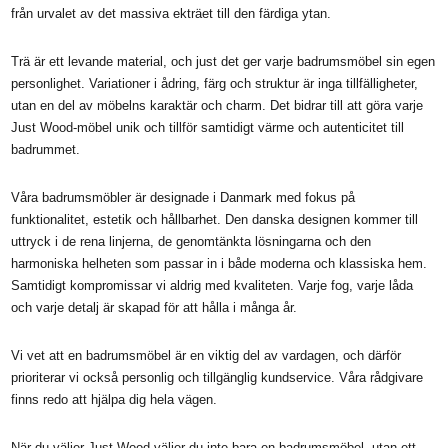
från urvalet av det massiva ekträet till den färdiga ytan.
Trä är ett levande material, och just det ger varje badrumsmöbel sin egen
personlighet. Variationer i ådring, färg och struktur är inga tillfälligheter,
utan en del av möbelns karaktär och charm. Det bidrar till att göra varje
Just Wood-möbel unik och tillför samtidigt värme och autenticitet till
badrummet.
Våra badrumsmöbler är designade i Danmark med fokus på
funktionalitet, estetik och hållbarhet. Den danska designen kommer till
uttryck i de rena linjerna, de genomtänkta lösningarna och den
harmoniska helheten som passar in i både moderna och klassiska hem.
Samtidigt kompromissar vi aldrig med kvaliteten. Varje fog, varje låda
och varje detalj är skapad för att hålla i många år.
Vi vet att en badrumsmöbel är en viktig del av vardagen, och därför
prioriterar vi också personlig och tillgänglig kundservice. Våra rådgivare
finns redo att hjälpa dig hela vägen.
När du väljer Just Wood väljer du inte bara en badrumsmöbel, utan ett