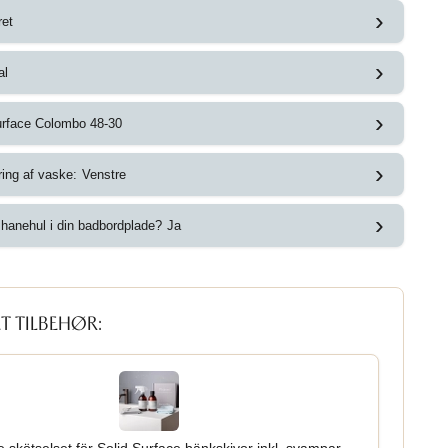
›
ret
›
al
›
urface Colombo 48-30
›
ring af vaske:
Venstre
›
hanehul i din badbordplade?
Ja
T TILBEHØR: