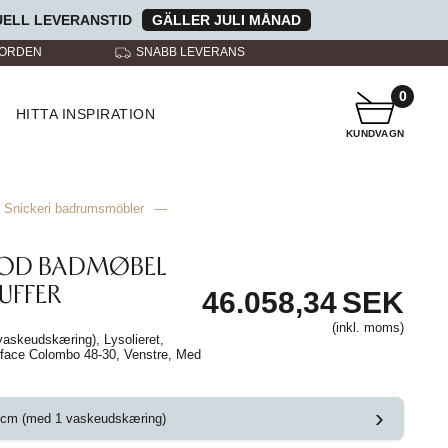
ELL LEVERANSTID
GÄLLER JULI MÅNAD
NORDEN
SNABB LEVERANS
KUNDTJÄNST A
0
HITTA INSPIRATION
KUNDVAGN
Snickeri badrumsmöbler
—
OOD BADMØBEL
UFFER
46.058,34
SEK
(inkl. moms)
askeudskæring), Lysolieret,
urface Colombo 48-30, Venstre, Med
›
 cm (med 1 vaskeudskæring)