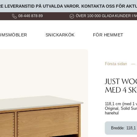
LEVERANSTID PÅ UTVALDA VAROR. KONTAKTA OSS FÖR AKTU
08-446 878 89
ÖVER 100 000 GLADA KUNDER I 
RUMSMÖBLER
SNICKARKÖK
FÖR HEMMET
Första sidan
—
JUST W
MED 4 SK
118,1 cm (med 1 v
Original, Solid S
hanehul
Bredde:
118,1