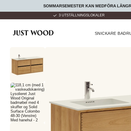
SOMMARSEMESTER KAN MEDFÖRA LÄNGRE 
LLA DAGAR 9 - 22
3 UTSTÄLLNINGSLOKALER
SNICKARE BAD