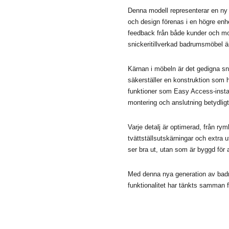
Denna modell representerar en ny 
och design förenas i en högre enh
feedback från både kunder och mo
snickeritillverkad badrumsmöbel än
Kärnan i möbeln är det gedigna sni
säkerställer en konstruktion som 
funktioner som Easy Access-inst
montering och anslutning betydligt
Varje detalj är optimerad, från rym
tvättställsutskärningar och extra
ser bra ut, utan som är byggd för 
Med denna nya generation av badru
funktionalitet har tänkts samman 