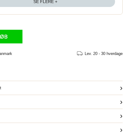
SE FLERE +
Danmark
Lev.
20 - 30 hverdage
›
t
›
›
›