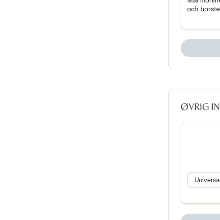
Marmorline
och borste
ØVRIG I