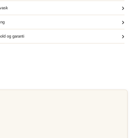
›
dvask
›
ing
›
old og garanti