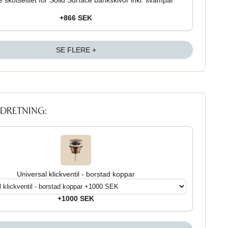
 skötselset för Solid Surface bänkskivor inkl. svampar
+866 SEK
SE FLERE +
NDRETNING:
Universal klickventil - borstad koppar
+1000 SEK