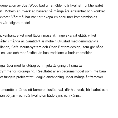
generation av Just Wood badrumsmöbler, där kvalitet, funktionalitet
et. Möbeln är utvecklad baserat på många års erfarenhet och konkret
ntörer. Vårt mål har varit att skapa en ännu mer kompromisslös
 vår tidigare modell.
ckerihantverket med lådor i massivt, fingerskarvat ekträ, vilket
håller i många år. Samtidigt är möbeln utrustad med genomtänkta
allation, Safe Mount-system och Open Bottom-design, som gör både
 enklare och mer flexibel än hos traditionella badrumsmöbler.
liga lådor med fullutdrag och mjukstängning till smarta
 utrymme för rördragning. Resultatet är en badrumsmöbel som inte bara
att fungera problemfritt i daglig användning under många år framöver.
msmöbler får du ett kompromisslöst val, där hantverk, hållbarhet och
från början – och där kvaliteten både syns och känns.