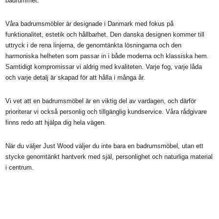
från urvalet av det massiva ekträet till den färdiga ytan.
Trä är ett levande material, och just det ger varje badrumsmöbel sin egen
personlighet. Variationer i ådring, färg och struktur är inga tillfälligheter,
utan en del av möbelns karaktär och charm. Det bidrar till att göra varje
Just Wood-möbel unik och tillför samtidigt värme och autenticitet till
badrummet.
Våra badrumsmöbler är designade i Danmark med fokus på
funktionalitet, estetik och hållbarhet. Den danska designen kommer till
uttryck i de rena linjerna, de genomtänkta lösningarna och den
harmoniska helheten som passar in i både moderna och klassiska hem.
Samtidigt kompromissar vi aldrig med kvaliteten. Varje fog, varje låda
och varje detalj är skapad för att hålla i många år.
Vi vet att en badrumsmöbel är en viktig del av vardagen, och därför
prioriterar vi också personlig och tillgänglig kundservice. Våra rådgivare
finns redo att hjälpa dig hela vägen.
När du väljer Just Wood väljer du inte bara en badrumsmöbel, utan ett