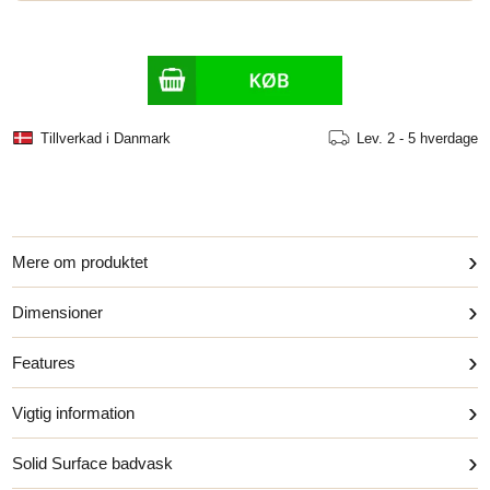
Universal klickventil - borstad koppar
+1000 SEK
SE FLERE +
Tillverkad i Danmark
Lev.
2 - 5 hverdage
›
Mere om produktet
›
Dimensioner