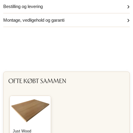
›
Features
›
Vigtig information
›
Solid Surface badvask
›
Bestilling og levering
›
Montage, vedligehold og garanti
OFTE KØBT SAMMEN