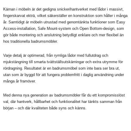
Denna modell representerar en ny generation av Just Wood
badrumsmöbler, där kvalitet, funktionalitet och design förenas i en högre
enhet. Möbeln är utvecklad baserat på många års erfarenhet och konkret
feedback från både kunder och montörer. Vårt mål har varit att skapa en
ännu mer kompromisslös snickeritillverkad badrumsmöbel än vår tidigare
modell.
Kärnan i möbeln är det gedigna snickerihantverket med lådor i massivt,
fingerskarvat ekträ, vilket säkerställer en konstruktion som håller i många
år. Samtidigt är möbeln utrustad med genomtänkta funktioner som Easy
Access-installation, Safe Mount-system och Open Bottom-design, som
gör både montering och anslutning betydligt enklare och mer flexibel än
hos traditionella badrumsmöbler.
Varje detalj är optimerad, från rymliga lådor med fullutdrag och
mjukstängning till smarta tvättställsutskärningar och extra utrymme för
rördragning. Resultatet är en badrumsmöbel som inte bara ser bra ut,
utan som är byggd för att fungera problemfritt i daglig användning under
många år framöver.