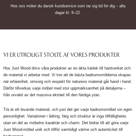
KÄNN DIG TRYGG I KÖPPROCESSEN
DANSK KUNDSERVICE
Hos oss möter du dansk kundservice som tar sig tid för dig – alla
dagar kl. 9–22.
VI ER UTROLIGT STOLTE AF VORES PRODUKTER
Hos Just Wood drivs våra produkter av en äkta kärlek till hantverket och
de material vi arbetar med. Vi tror att de bästa badrumsmöblerna skapas
när erfarenhet, omsorg och respekt för naturens material går hand i hand.
Därför tillverkas varje möbel med stor uppmärksamhet på detaljerna –