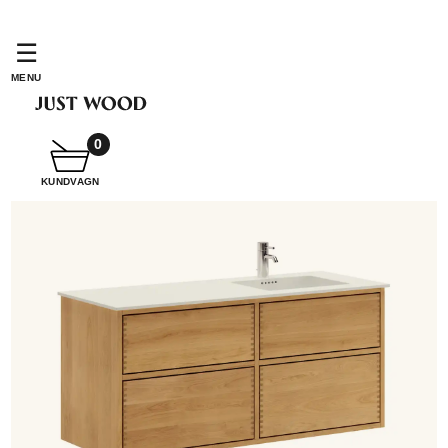
SOMMARSEMESTER KAN MEDFÖRA LÄNGRE
LEVERANSTID PÅ UTVALDA VAROR. KONTAKTA OSS
FÖR AKTUELL LEVERANSTID
GÄLLER JULI MÅNAD
3 UTSTÄLLNINGSLOKALER
☰
MENU
SNICKARE
BADRUMSMÖBLER
0
KUNDVAGN
SNICKARKÖK
FÖR
HEMMET