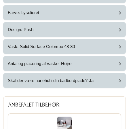
46.058,34
SEK
(inkl. moms)
›
Bredde:
118,1 cm (med 1 vaskeudskæring)
›
Farve:
Lysolieret
›
Design:
Push
›
Vask:
Solid Surface Colombo 48-30
›
Antal og placering af vaske:
Højre
›
Skal der være hanehul i din badbordplade?
Ja