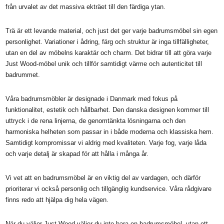
från urvalet av det massiva ekträet till den färdiga ytan.
Trä är ett levande material, och just det ger varje badrumsmöbel sin egen
personlighet. Variationer i ådring, färg och struktur är inga tillfälligheter,
utan en del av möbelns karaktär och charm. Det bidrar till att göra varje
Just Wood-möbel unik och tillför samtidigt värme och autenticitet till
badrummet.
Våra badrumsmöbler är designade i Danmark med fokus på
funktionalitet, estetik och hållbarhet. Den danska designen kommer till
uttryck i de rena linjerna, de genomtänkta lösningarna och den
harmoniska helheten som passar in i både moderna och klassiska hem.
Samtidigt kompromissar vi aldrig med kvaliteten. Varje fog, varje låda
och varje detalj är skapad för att hålla i många år.
Vi vet att en badrumsmöbel är en viktig del av vardagen, och därför
prioriterar vi också personlig och tillgänglig kundservice. Våra rådgivare
finns redo att hjälpa dig hela vägen.
När du väljer Just Wood väljer du inte bara en badrumsmöbel, utan ett