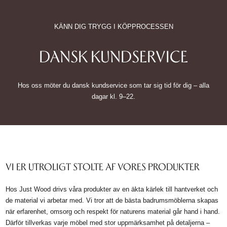
KÄNN DIG TRYGG I KÖPPROCESSEN
DANSK KUNDSERVICE
Hos oss möter du dansk kundservice som tar sig tid för dig – alla
dagar kl. 9–22.
VI ER UTROLIGT STOLTE AF VORES PRODUKTER
Hos Just Wood drivs våra produkter av en äkta kärlek till hantverket och
de material vi arbetar med. Vi tror att de bästa badrumsmöblerna skapas
när erfarenhet, omsorg och respekt för naturens material går hand i hand.
Därför tillverkas varje möbel med stor uppmärksamhet på detaljerna –