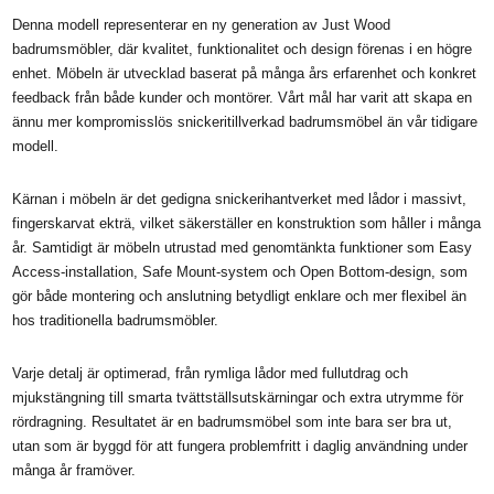
Denna modell representerar en ny generation av Just Wood
badrumsmöbler, där kvalitet, funktionalitet och design förenas i en högre
enhet. Möbeln är utvecklad baserat på många års erfarenhet och konkret
feedback från både kunder och montörer. Vårt mål har varit att skapa en
ännu mer kompromisslös snickeritillverkad badrumsmöbel än vår tidigare
modell.
Kärnan i möbeln är det gedigna snickerihantverket med lådor i massivt,
fingerskarvat ekträ, vilket säkerställer en konstruktion som håller i många
år. Samtidigt är möbeln utrustad med genomtänkta funktioner som Easy
Access-installation, Safe Mount-system och Open Bottom-design, som
gör både montering och anslutning betydligt enklare och mer flexibel än
hos traditionella badrumsmöbler.
Varje detalj är optimerad, från rymliga lådor med fullutdrag och
mjukstängning till smarta tvättställsutskärningar och extra utrymme för
rördragning. Resultatet är en badrumsmöbel som inte bara ser bra ut,
utan som är byggd för att fungera problemfritt i daglig användning under
många år framöver.