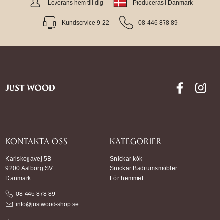
Leverans hem till dig
Produceras i Danmark
Kundservice 9-22
08-446 878 89
KONTAKTA OSS
KATEGORIER
Karlskogavej 5B
Snickar kök
9200 Aalborg SV
Snickar Badrumsmöbler
Danmark
För hemmet
08-446 878 89
info@justwood-shop.se