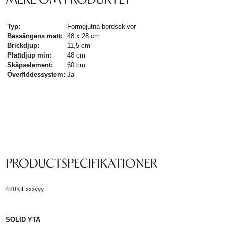
Typ:
Formgjutna bordsskivor
Bassängens mått:
48 x 28 cm
Brickdjup:
11,5 cm
Plattdjup min:
48 cm
Skåpselement:
60 cm
Överflödessystem:
Ja
PRODUCTSPECIFIKATIONER
480KIExxxyyy
SOLID YTA