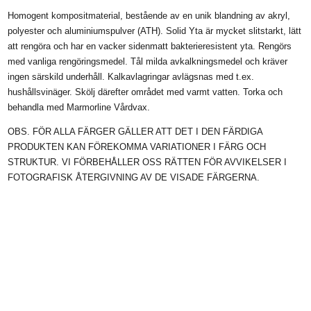
Homogent kompositmaterial, bestående av en unik blandning av akryl,
polyester och aluminiumspulver (ATH). Solid Yta är mycket slitstarkt, lätt
att rengöra och har en vacker sidenmatt bakterieresistent yta. Rengörs
med vanliga rengöringsmedel. Tål milda avkalkningsmedel och kräver
ingen särskild underhåll. Kalkavlagringar avlägsnas med t.ex.
hushållsvinäger. Skölj därefter området med varmt vatten. Torka och
behandla med Marmorline Vårdvax.
OBS. FÖR ALLA FÄRGER GÄLLER ATT DET I DEN FÄRDIGA
PRODUKTEN KAN FÖREKOMMA VARIATIONER I FÄRG OCH
STRUKTUR. VI FÖRBEHÅLLER OSS RÄTTEN FÖR AVVIKELSER I
FOTOGRAFISK ÅTERGIVNING AV DE VISADE FÄRGERNA.