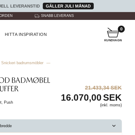
ELL LEVERANSTID
GÄLLER JULI MÅNAD
NORDEN
SNABB LEVERANS
KUNDTJÄNST A
0
HITTA INSPIRATION
KUNDVAGN
Snickeri badrumsmöbler
—
OOD BADMØBEL
UFFER
21.433,34 SEK
16.070,00
SEK
et, Push
(inkl. moms)
bredde
›