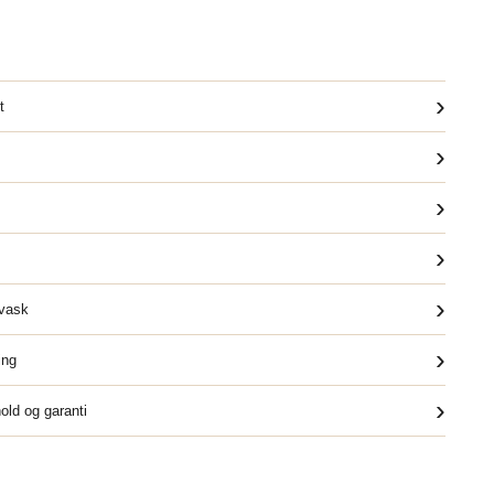
›
t
›
›
›
›
dvask
›
ing
›
old og garanti