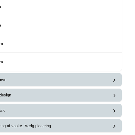
m
m
cm
cm
›
arve
›
design
›
ask
›
ring af vaske:
Vælg placering