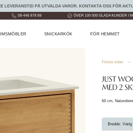
LEVERANSTID PÅ UTVALDA VAROR. KONTAKTA OSS FÖR AKTU
08-446 878 89
ÖVER 100 000 GLADA KUNDER I 
RUMSMÖBLER
SNICKARKÖK
FÖR HEMMET
Första sidan
—
JUST W
MED 2 SK
60 cm, Naturolier
Bredde:
Vælg 