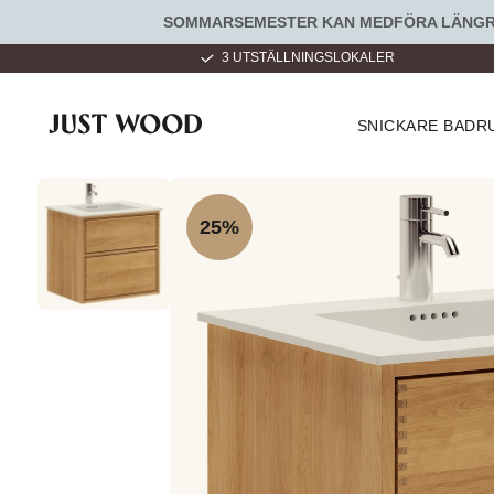
SOMMARSEMESTER KAN MEDFÖRA LÄNGRE 
LLA DAGAR 9 - 22
3 UTSTÄLLNINGSLOKALER
SNICKARE BAD
25%