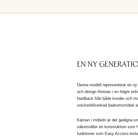
EN NY GENERATI
Denna modell representerar en ny 
och design förenas i en högre enh
feedback från både kunder och mo
snickeritillverkad badrumsmöbel än
Kärnan i möbeln är det gedigna sni
säkerställer en konstruktion som 
funktioner som Easy Access-inst