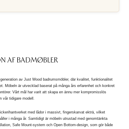
ON AF BADMØBLER
generation av Just Wood badrumsmöbler, där kvalitet, funktionalitet
et. Möbeln är utvecklad baserat på många års erfarenhet och konkret
ntörer. Vårt mål har varit att skapa en ännu mer kompromisslös
 vår tidigare modell.
ckerihantverket med lådor i massivt, fingerskarvat ekträ, vilket
håller i många år. Samtidigt är möbeln utrustad med genomtänkta
allation, Safe Mount-system och Open Bottom-design, som gör både