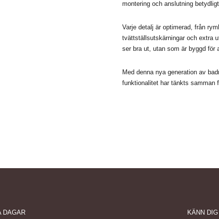
montering och anslutning betydligt
Varje detalj är optimerad, från rym
tvättställsutskärningar och extra
ser bra ut, utan som är byggd för 
Med denna nya generation av badru
funktionalitet har tänkts samman 
A DAGAR
KÄNN DIG