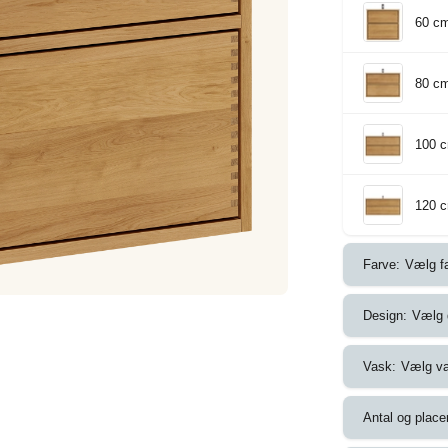
60 c
80 c
100 
120 
Farve:
Vælg f
Design:
Vælg 
Vask:
Vælg v
Antal og place