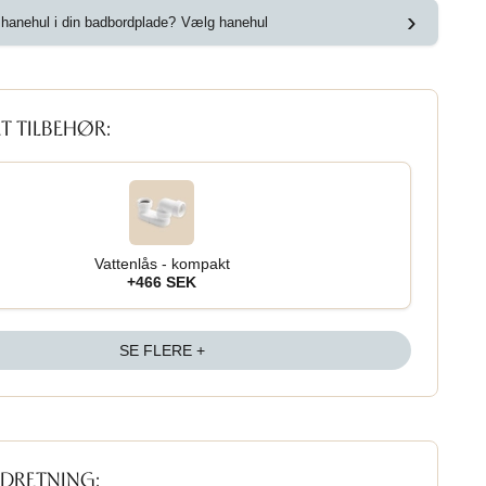
›
hanehul i din badbordplade?
Vælg hanehul
T TILBEHØR:
Vattenlås - kompakt
+466 SEK
SE FLERE +
NDRETNING: