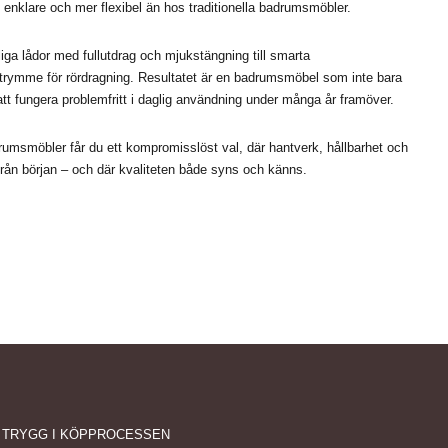
 enklare och mer flexibel än hos traditionella badrumsmöbler.
liga lådor med fullutdrag och mjukstängning till smarta
 utrymme för rördragning. Resultatet är en badrumsmöbel som inte bara
att fungera problemfritt i daglig användning under många år framöver.
msmöbler får du ett kompromisslöst val, där hantverk, hållbarhet och
från början – och där kvaliteten både syns och känns.
 TRYGG I KÖPPROCESSEN