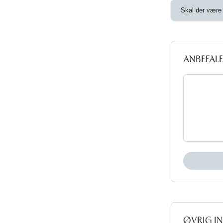
Skal der være 
ANBEFALE
ØVRIG I