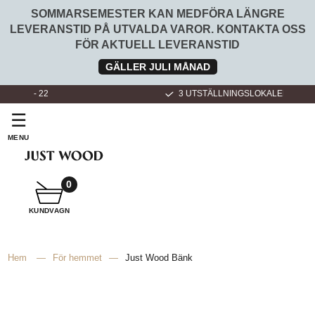
SOMMARSEMESTER KAN MEDFÖRA LÄNGRE
LEVERANSTID PÅ UTVALDA VAROR. KONTAKTA OSS
FÖR AKTUELL LEVERANSTID
GÄLLER JULI MÅNAD
3 UTSTÄLLNINGSLOKALER
☰
MENU
SNICKARE
BADRUMSMÖBLER
0
KUNDVAGN
SNICKARKÖK
Hem
—
För hemmet
—
Just Wood Bänk
FÖR
HEMMET