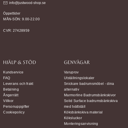
info@justwood-shop.se
Öppettider
MÅN-SÖN: 9.00-22.00
CVR: 27428959
HJÄLP & STÖD
GENVÄGAR
Kundservice
Varuprov
FAQ
Utställningslokaler
Leverans och frakt
Snickare badrumsmöbel - dina
Betalning
alternativ
Ångerrätt
Marmorline Badrumsbänkskivor
Villkor
Solid Surface badrumsbänkskiva
Personuppgifter
med tvättställ
Cookiepolicy
Köksbänkskiva material
Köksluckor
Monteringsanvisning