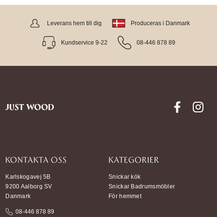
Leverans hem till dig
Produceras i Danmark
Kundservice 9-22
08-446 878 89
KONTAKTA OSS
KATEGORIER
Karlskogavej 5B
Snickar kök
9200 Aalborg SV
Snickar Badrumsmöbler
Danmark
För hemmet
08-446 878 89